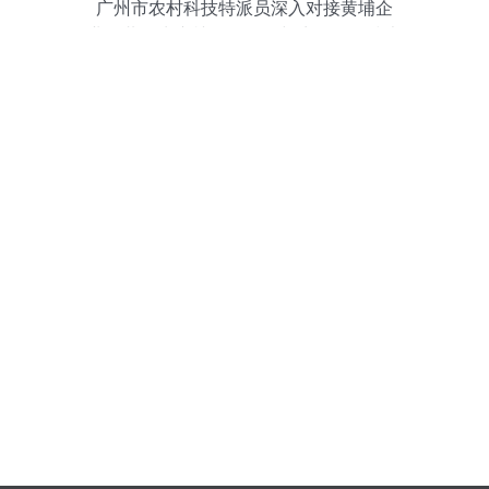
广州市农村科技特派员深入对接黄埔企
业，共探水产植物提取物与生物化工技术
新路径