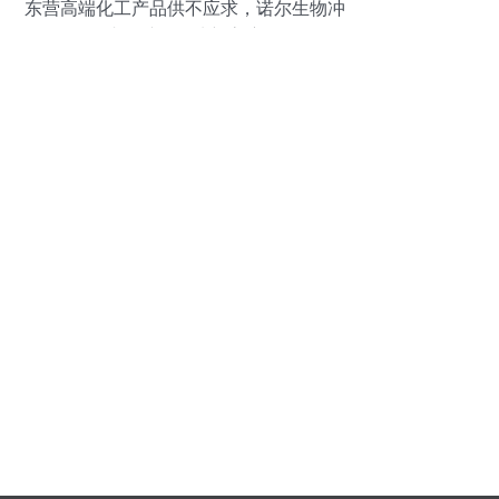
东营高端化工产品供不应求，诺尔生物冲
刺日产500吨新高度