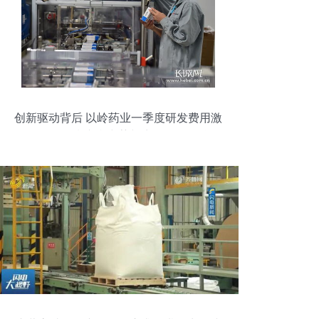
创新驱动背后 以岭药业一季度研发费用激
增70%，剑指专利中药与生物化工双核集
群